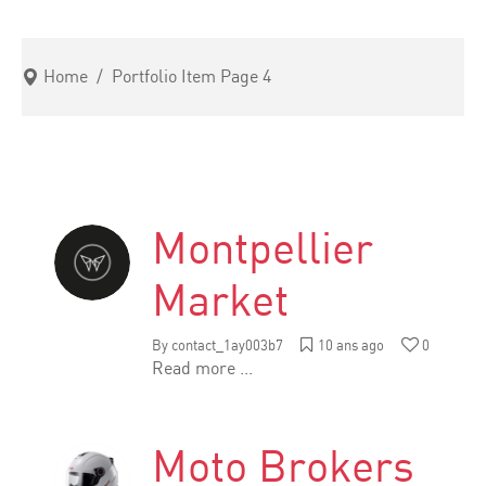
Home
/
Portfolio Item
Page 4
Montpellier
Market
By
contact_1ay003b7
10 ans ago
0
Read more ...
Moto Brokers