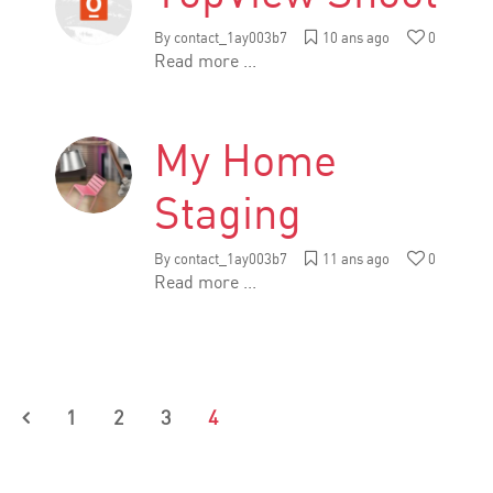
By
contact_1ay003b7
10 ans ago
0
Read more ...
My Home
Staging
By
contact_1ay003b7
11 ans ago
0
Read more ...
1
2
3
4