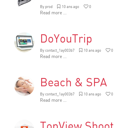
By
prod
10 ans ago
0
Read more ...
DoYouTrip
By
contact_1ay003b7
10 ans ago
0
Read more ...
Beach & SPA
By
contact_1ay003b7
10 ans ago
0
Read more ...
TopView Shoot