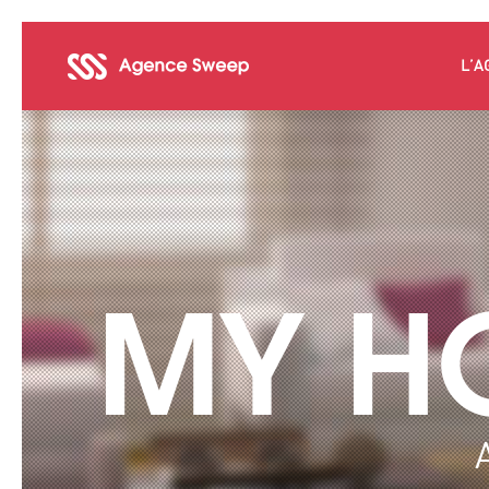
L’A
MY H