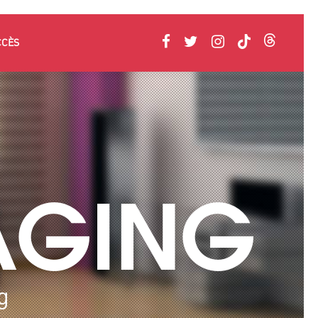
CCÈS
AGING
g