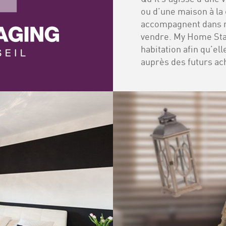
ou d’une maison à la
accompagnent dans m
vendre. My Home Stag
habitation afin qu’el
auprès des futurs ac