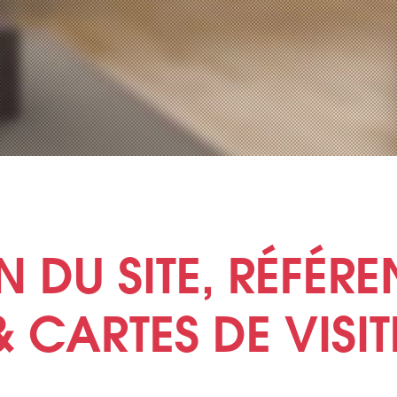
N DU SITE, RÉFÉR
& CARTES DE VISIT