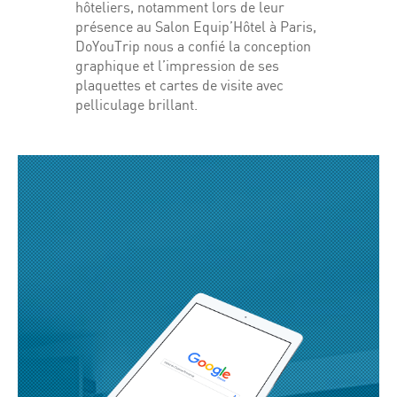
hôteliers, notamment lors de leur
présence au Salon Equip’Hôtel à Paris,
DoYouTrip nous a confié la conception
graphique et l’impression de ses
plaquettes et cartes de visite avec
pelliculage brillant.