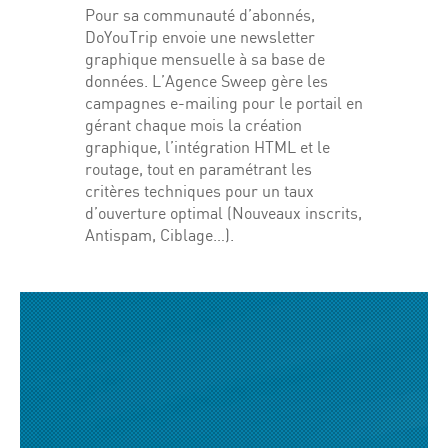
Pour sa communauté d’abonnés,
DoYouTrip envoie une newsletter
graphique mensuelle à sa base de
données. L’Agence Sweep gère les
campagnes e-mailing pour le portail en
gérant chaque mois la création
graphique, l’intégration HTML et le
routage, tout en paramétrant les
critères techniques pour un taux
d’ouverture optimal (Nouveaux inscrits,
Antispam, Ciblage…).