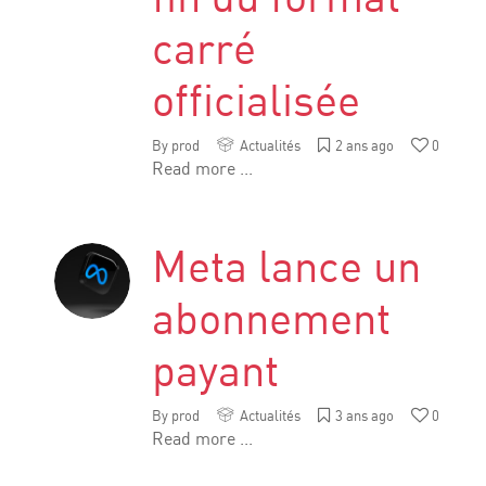
carré
officialisée
By
prod
Actualités
2 ans ago
0
Read more ...
Meta lance un
abonnement
payant
By
prod
Actualités
3 ans ago
0
Read more ...