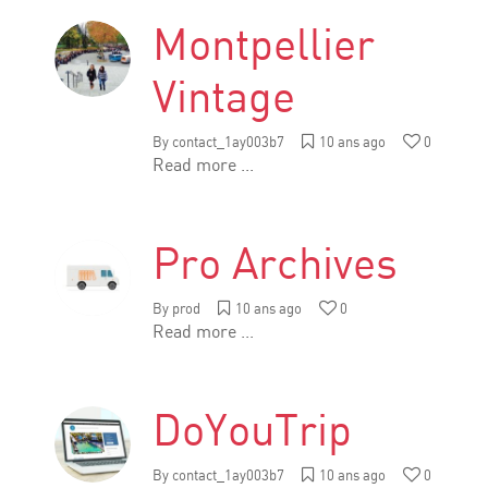
Montpellier
Vintage
By
contact_1ay003b7
10 ans ago
0
Read more ...
Pro Archives
By
prod
10 ans ago
0
Read more ...
DoYouTrip
By
contact_1ay003b7
10 ans ago
0