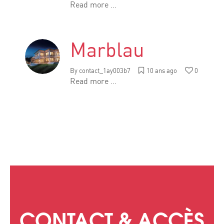
Read more ...
Marblau
By
contact_1ay003b7
10 ans ago
0
Read more ...
CONTACT & ACCÈS