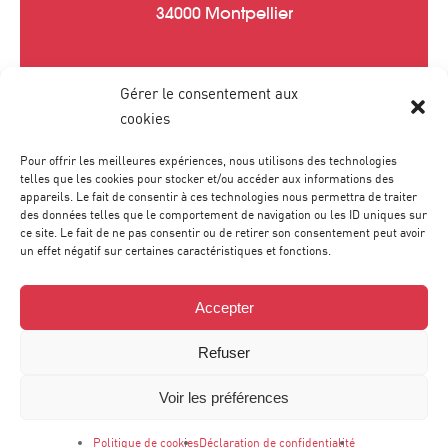
34000 Montpellier
Gérer le consentement aux
Tél :
04 67 20 40 05
cookies
contact
@
agence-sweep.com
Pour offrir les meilleures expériences, nous utilisons des technologies
telles que les cookies pour stocker et/ou accéder aux informations des
appareils. Le fait de consentir à ces technologies nous permettra de traiter
des données telles que le comportement de navigation ou les ID uniques sur
ce site. Le fait de ne pas consentir ou de retirer son consentement peut avoir
un effet négatif sur certaines caractéristiques et fonctions.
Accepter
Refuser
Voir les préférences
© Agence Sweep 2024 -
-
Mentions légales
Déclaration de
-
confidentialité
Politique de cookies
Politique de cookies
Déclaration de confidentialité