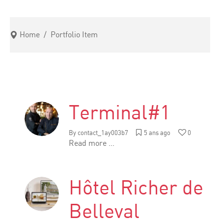
Home
/
Portfolio Item
Terminal#1
By
contact_1ay003b7
5 ans ago
0
Read more ...
Hôtel Richer de
Belleval