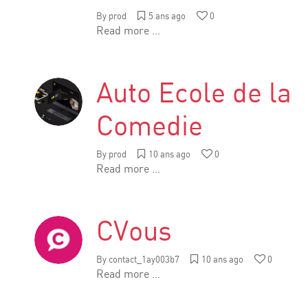
By
prod
5 ans ago
0
Read more ...
Auto Ecole de la
Comedie
By
prod
10 ans ago
0
Read more ...
CVous
By
contact_1ay003b7
10 ans ago
0
Read more ...