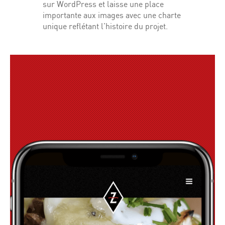
sur WordPress et laisse une place
importante aux images avec une charte
unique reflétant l’histoire du projet.