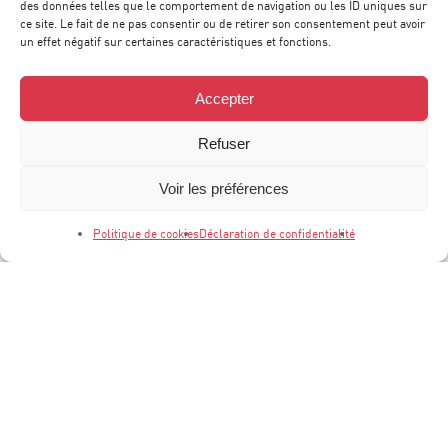
des données telles que le comportement de navigation ou les ID uniques sur
ce site. Le fait de ne pas consentir ou de retirer son consentement peut avoir
un effet négatif sur certaines caractéristiques et fonctions.
Accepter
Refuser
Voir les préférences
1300 Avenue Albert Einstein
Bâtiment 1 • 2e étage
Politique de cookies
Déclaration de confidentialité
34000 Montpellier
Tél :
04 67 20 40 05
contact
@
agence-sweep.com