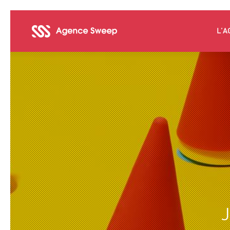
L’A
J