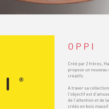
O P P I
Créé par 2 frères, H
propose un nouveau c
créatifs.
A traver sa collection
l’objectif est d’amus
de l’attention et de l
créés en bois massif 