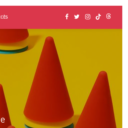
CCÈS
re