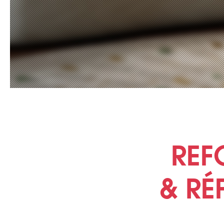
REF
& RÉ