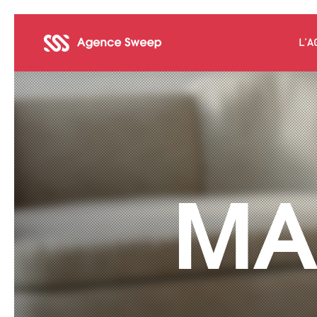
L’A
MA