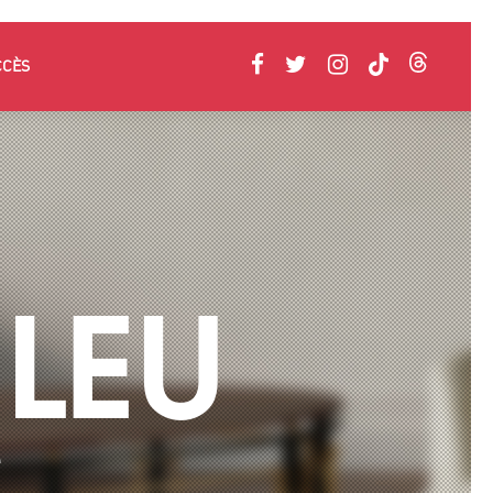
CCÈS
LEU
e