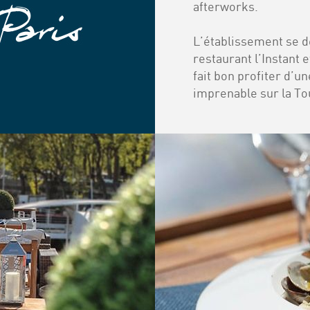
afterworks.
L’établissement se d
restaurant l’Instant 
fait bon profiter d’u
imprenable sur la To