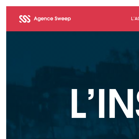
L’A
L’I