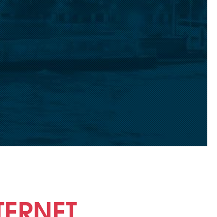
l
TERNET