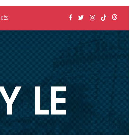
CCÈS
Y LE