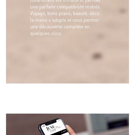
notamment été installé et permet
une parfaite compatibilité mobile.
Voyage, bons plans, beauté, déco…
le menu s’adapte et vous permet
une découverte complète en
quelques clics.