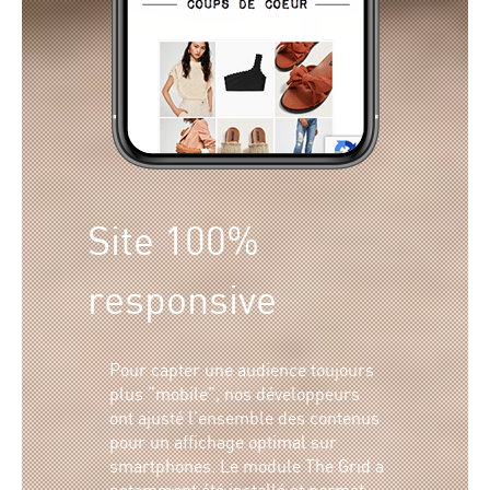
Site 100%
responsive
Pour capter une audience toujours
plus “mobile”, nos développeurs
ont ajusté l’ensemble des contenus
pour un affichage optimal sur
smartphones. Le module The Grid a