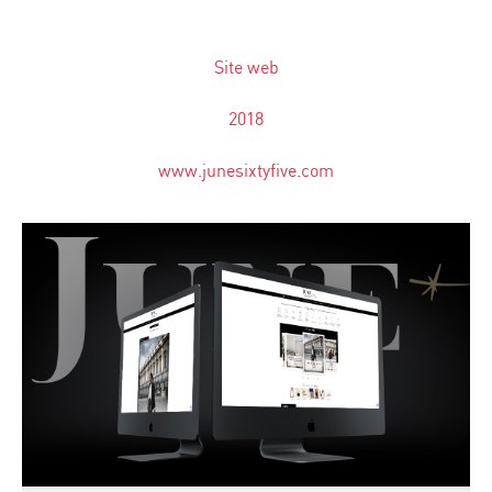
Site web
2018
www.junesixtyfive.com