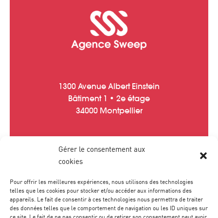
1300 Avenue Albert Einstein
Bâtiment 1 • 2e étage
34000 Montpellier
Gérer le consentement aux
Tél :
04 67 20 40 05
cookies
contact
@
agence-sweep.com
Pour offrir les meilleures expériences, nous utilisons des technologies
telles que les cookies pour stocker et/ou accéder aux informations des
appareils. Le fait de consentir à ces technologies nous permettra de traiter
des données telles que le comportement de navigation ou les ID uniques sur
ce site. Le fait de ne pas consentir ou de retirer son consentement peut avoir