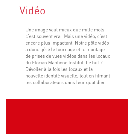
Vidéo
Une image vaut mieux que mille mots,
c’est souvent vrai. Mais une vidéo, c’est
encore plus impactant. Notre pôle vidéo
a donc géré le tournage et le montage
de prises de vues vidéos dans les locaux
du Florian Mantione Institut. Le but ?
Dévoiler à la fois les locaux et la
nouvelle identité visuelle, tout en filmant
les collaborateurs dans leur quotidien.