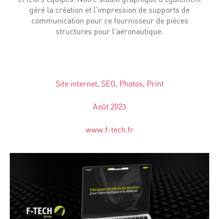
géré la création et l’impression de supports de
communication pour ce fournisseur de pièces
structures pour l’aéronautique.
Site internet, SEO, Photos, Print
Août 2023
www.f-tech.fr