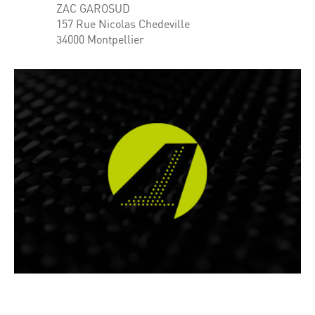
ZAC GAROSUD
157 Rue Nicolas Chedeville
34000 Montpellier