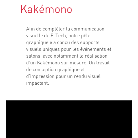
Kakémono
Afin de compléter la communication
visuelle de F-Tech, notre pôle
graphique e a conçu des supports
visuels uniques pour les événements et
salons, avec notamment la réalisation
d’un Kakémono sur mesure. Un travail
de conception graphique et
d’impression pour un rendu visuel
impactant.