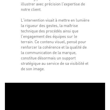
illustrer avec précision l’expertise de
notre client.
L’intervention visait à mettre en lumière
la rigueur des gestes, la maîtrise
technique des procédés ainsi que
l’engagement des équipes sur le
terrain. Ce contenu visuel, pensé pour
renforcer la cohérence et la qualité de
la communication de la marque,
constitue désormais un support
stratégique au service de sa visibilité et
de son image.