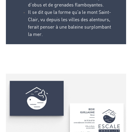
d’obus et de grenades flamboyantes.
Il se dit que la forme qu’a le mont Saint-
Clair, vu depuis les villes des alentours,
ferait penser à une baleine surplombant
la mer.