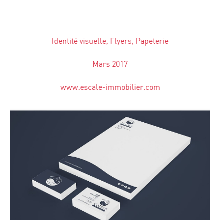
Identité visuelle, Flyers, Papeterie
Mars 2017
www.escale-immobilier.com