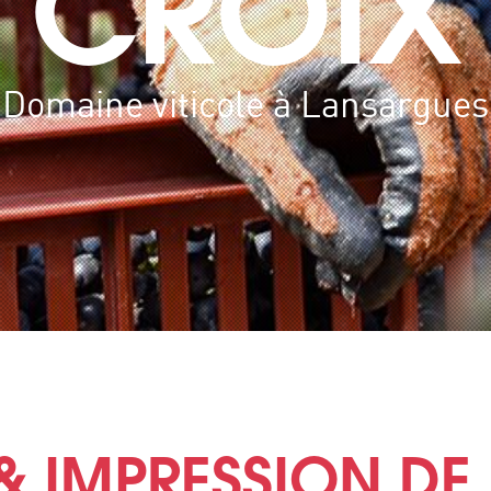
CROIX
Domaine viticole à Lansargues
& IMPRESSION DE