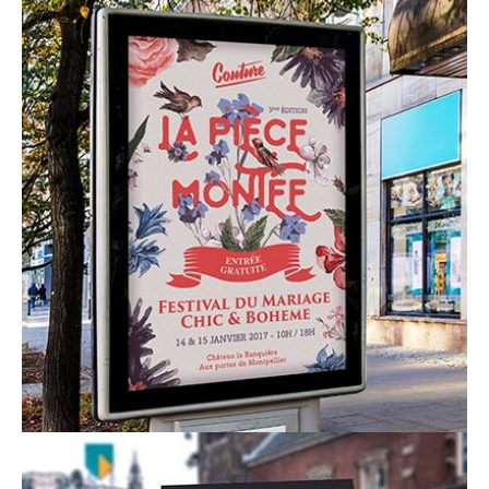
contact_1ay003b7