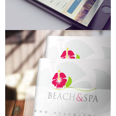
contact_1ay003b7