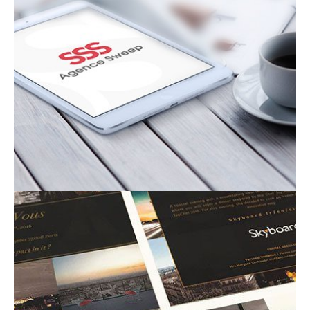
contact_1ay003b7