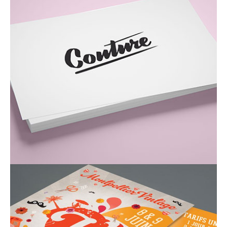
contact_1ay003b7