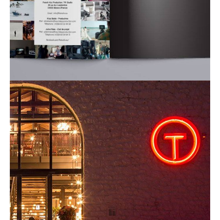
contact_1ay003b7