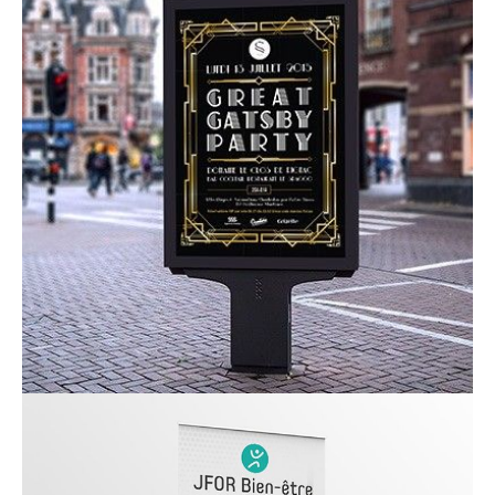
contact_1ay003b7