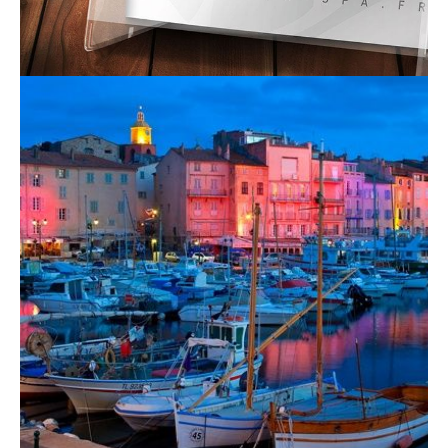
contact_1ay003b7