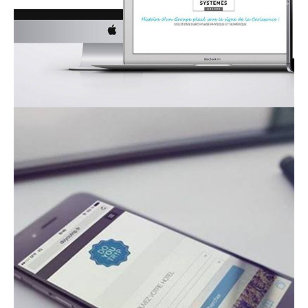
contact_1ay003b7