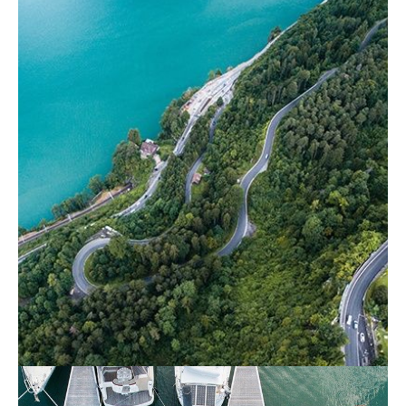
contact_1ay003b7