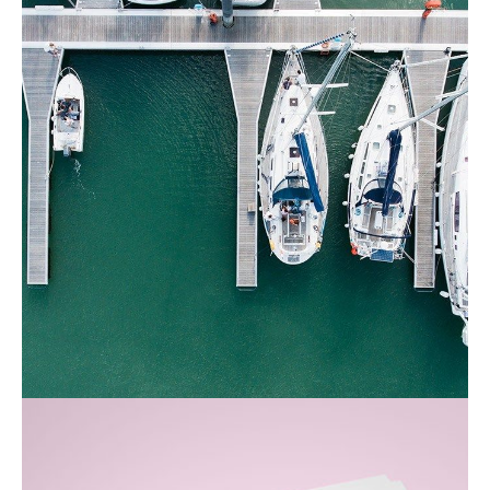
contact_1ay003b7