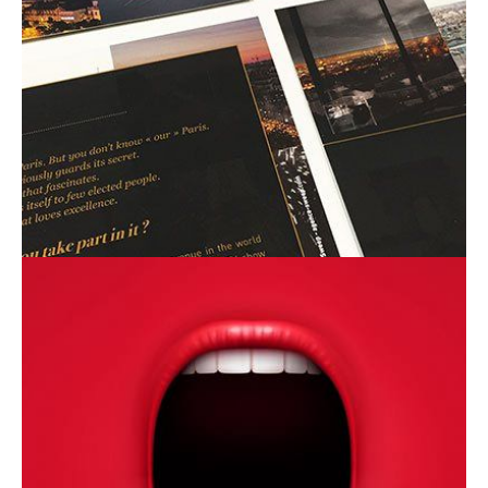
contact_1ay003b7