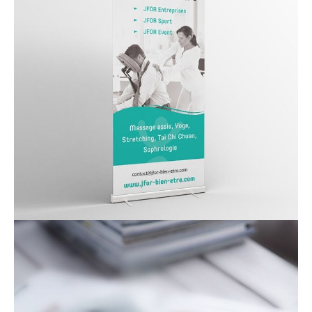
contact_1ay003b7