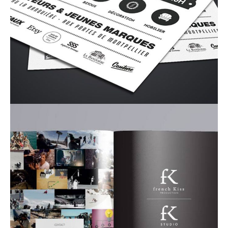
contact_1ay003b7