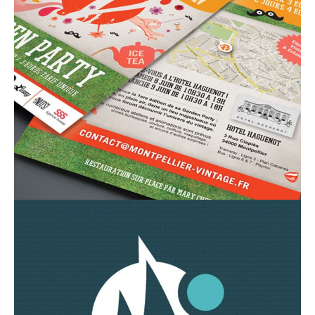
contact_1ay003b7