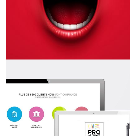
contact_1ay003b7