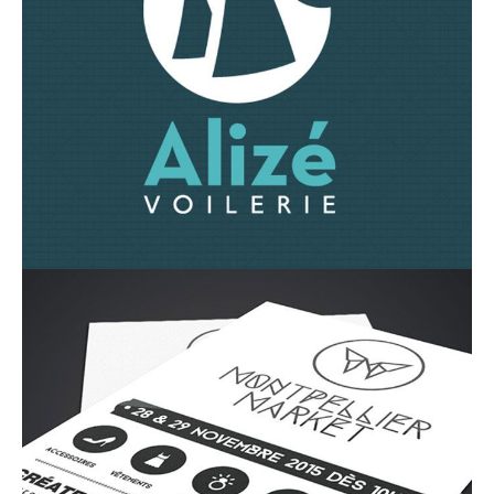
contact_1ay003b7