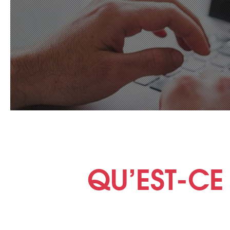
QU’EST-CE