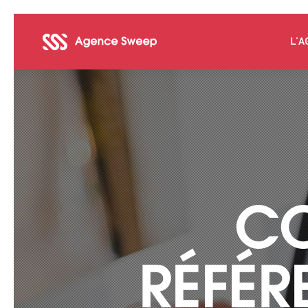
L’A
CO
RÉFÉ